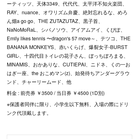
ーティッツ、天体3349、代代代、太平洋不知火楽団、
RAY、nuance、オワリズム弁慶、絶対忘れるな、めろ
ん畑a go go、THE ZUTAZUTAZ、黒子首、
NaNoMoRaL、シバノソウ、アイアムアイ、くぴぽ、
Emily likes tennis 〜dragon's 57 move～、テツコ、THE
BANANA MONKEYS、赤いくらげ、爆裂女子-BURST
GIRL-、十四代目トイレの花子さん、ぼっちぼろまる、
MINAMIS、おかありな、CUTIEPAI、ニドネ、くの一お
はぎ一座、the おこめマン(z)、始発待ちアンダーグラウ
ンド、チャーリームード、他
料金 : 前売券 ￥3500 / 当日券 ￥4500 (1D別)
※保護者同伴に限り、小学生以下無料、入場の際にドリ
ンク代頂戴します。