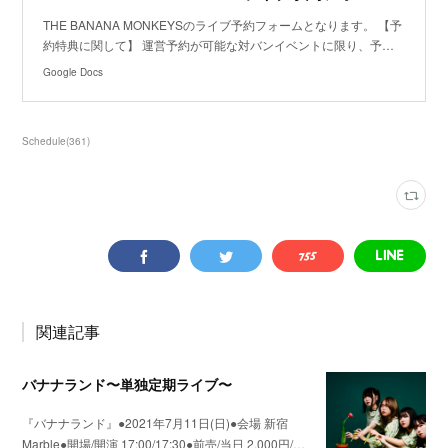
THE BANANA MONKEYSのライブ予約フォームとなります。 【予
約特典に関して】 運営予約が可能な対バンイベントに限り、予…
Google Docs
Schedule
(
361
)
関連記事
バナナランド〜単独定期ライブ〜
『バナナランド』●2021年7月11日(日)●会場 新宿
Marble●開場/開演 17:00/17:30●前売/当日 2,000円/…