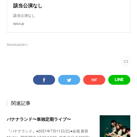
該当公演なし
該当公演なし
eplus.jp
Schedule
(
361
)
関連記事
バナナランド〜単独定期ライブ〜
『バナナランド』●2021年7月11日(日)●会場 新宿