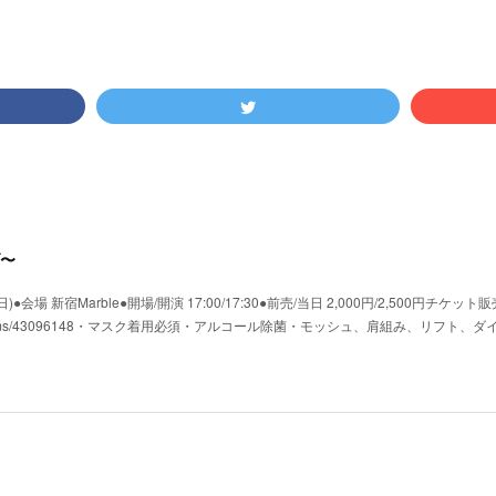
〜
会場 新宿Marble●開場/開演 17:00/17:30●前売/当日 2,000円/2,500円チケット販
shop.jp/items/43096148・マスク着用必須・アルコール除菌・モッシュ、肩組み、リフト、