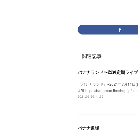
関連記事
バナナランド〜単独定期ライブ
『バナナランド』●2021年7月11日(日)●
URLhttps://banamon.the
2021.06.29 11:32
バナナ道場