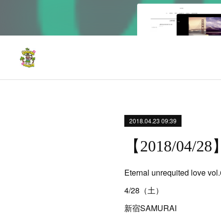
2018.04.23 09:39
【2018/04/28】E
Eternal unrequited love vol
4/28（土）
新宿SAMURAI