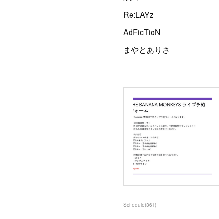
Re:LAYz
AdFicTioN
まやとありさ
Schedule
(
361
)