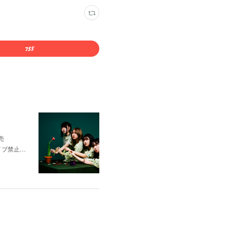
売
ダイブ禁止…