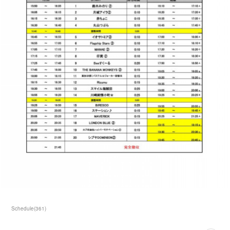
Schedule
(
361
)