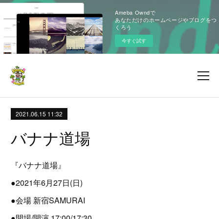
Ameba Owndで
あなただけのホームページやブログをつ
くろう
今すぐ試す
2021.06.15 11:32
バナナ道場
『バナナ道場』
●2021年6月27日(日)
●会場 新宿SAMURAI
●開場/開演 17:00/17:30