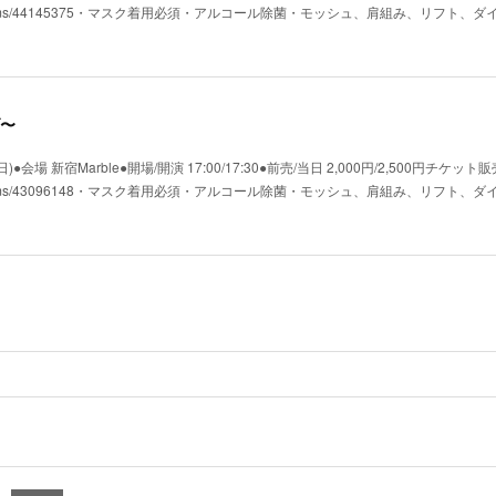
shop.jp/items/44145375・マスク着用必須・アルコール除菌・モッシュ、肩組み、リフト
〜
会場 新宿Marble●開場/開演 17:00/17:30●前売/当日 2,000円/2,500円チケット販
shop.jp/items/43096148・マスク着用必須・アルコール除菌・モッシュ、肩組み、リフト