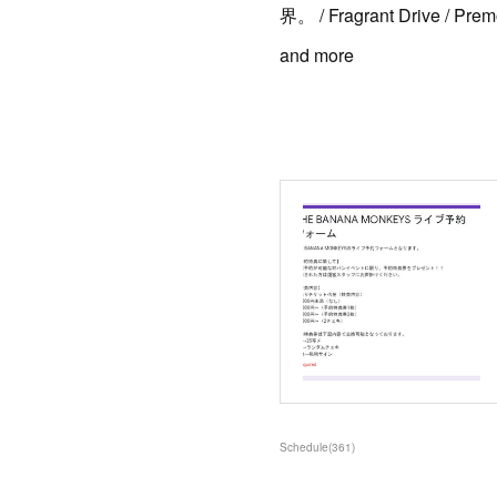
界。 / Fragrant Drive /
and more
Schedule
(
361
)