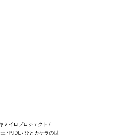
 キミイロプロジェクト /
浄土 / P.IDL / ひとカケラの世