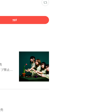
売
ダイブ禁止…
販売