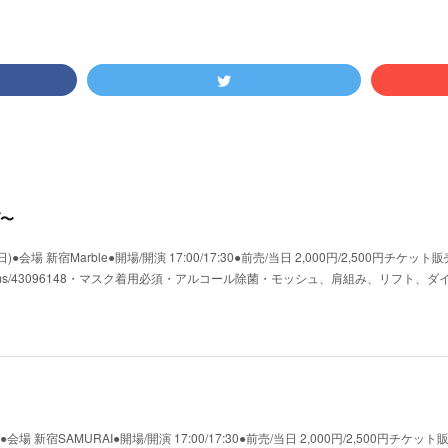
〜
会場 新宿Marble●開場/開演 17:00/17:30●前売/当日 2,000円/2,500円チケット販
shop.jp/items/43096148・マスク着用必須・アルコール除菌・モッシュ、肩組み、リフト、
場 新宿SAMURAI●開場/開演 17:00/17:30●前売/当日 2,000円/2,500円チケット