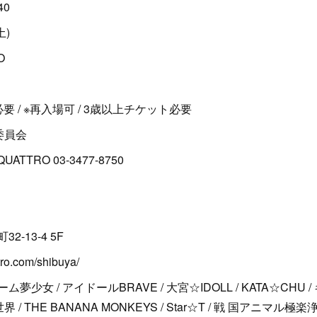
40
土)
O
 / ※再入場可 / 3歳以上チケット必要
行委員会
TTRO 03-3477-8750
-13-4 5F
ro.com/shibuya/
女 / アイドールBRAVE / 大宮☆IDOLL / KATA☆CHU /
青の世界 / THE BANANA MONKEYS / Star☆T / 戦 国アニマル極楽