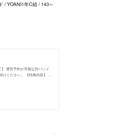
 / YOANI1年C組 / 143∽
して】 運営予約が可能な対バンイ
けください。 【特典内容】 …