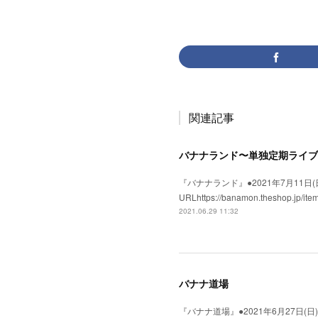
関連記事
バナナランド〜単独定期ライブ
『バナナランド』●2021年7月11日(日)●
URLhttps://banamon.the
2021.06.29 11:32
バナナ道場
『バナナ道場』●2021年6月27日(日)●会